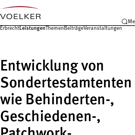
Me
Erbrecht
Leistungen
Themen
Beiträge
Veranstaltungen
Entwicklung von
Sondertestamtenten
wie Behinderten-,
Geschiedenen-,
Patchwork-,