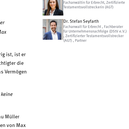
Fachanwältin für Erbrecht, Zertifizierte
Testamentsvollstreckerin (AGT)
er
Dr. Stefan Seyfarth
Fachanwalt für Erbrecht , Fachberater
Max
für Unternehmensnachfolge (DStV e.V.)
, Zertifizierter Testamentsvollstrecker
(AGT) , Partner
 ist, ist er
htigter die
das Vermögen
 keine
au Müller
ögen von Max