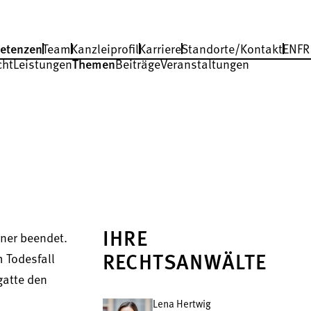
etenzen
Team
Kanzleiprofil
Karriere
Standorte/Kontakt
EN
FR
cht
Leistungen
Themen
Beiträge
Veranstaltungen
IHRE
tner beendet.
 Todesfall
RECHTSANWÄLTE
gatte den
Lena Hertwig