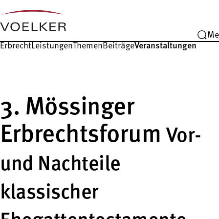
Me
Erbrecht
Leistungen
Themen
Beiträge
Veranstaltungen
3. Mössinger
Erbrechtsforum
Vor-
und Nachteile
klassischer