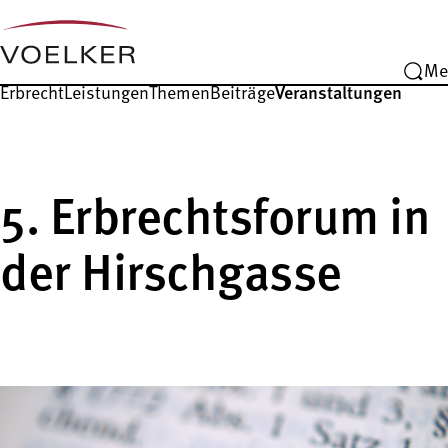
Me
Erbrecht
Leistungen
Themen
Beiträge
Veranstaltungen
5. Erbrechtsforum in
der Hirschgasse