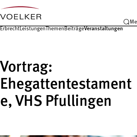
Me
Erbrecht
Leistungen
Themen
Beiträge
Veranstaltungen
Vortrag:
Ehegattentestament
e, VHS Pfullingen