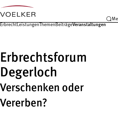
Me
Erbrecht
Leistungen
Themen
Beiträge
Veranstaltungen
Erbrechtsforum
Degerloch
Verschenken oder
Vererben?