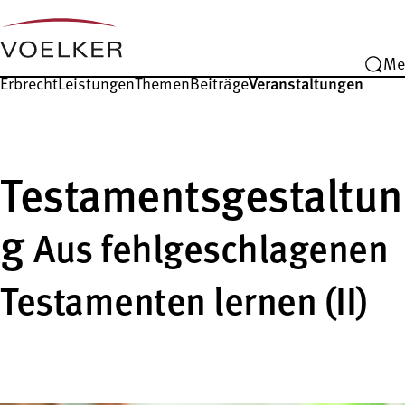
Me
Erbrecht
Leistungen
Themen
Beiträge
Veranstaltungen
Testamentsgestaltun
g
Aus fehlgeschlagenen
Testamenten lernen (II)