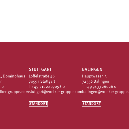
STUTTGART
BALINGEN
4, Dominohaus
Löffelstraße 46
Hauptwasen 3
en
70597 Stuttgart
72336 Balingen
 0
T
+49 711 2207098 0
T
+49 7433 26026 0
lker-gruppe.com
stuttgart@voelker-gruppe.com
balingen@voelker-gruppe
STANDORT
STANDORT