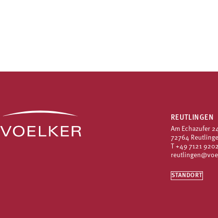
REUTLINGEN
Am Echazufer 2
72764 Reutling
T
+49 7121 9202
reutlingen@voe
STANDORT