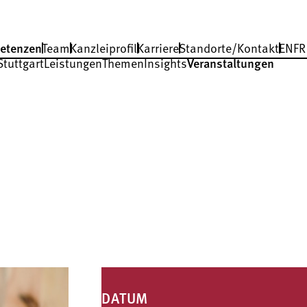
etenzen
Team
Kanzleiprofil
Karriere
Standorte/Kontakt
EN
FR
Stuttgart
Leistungen
Themen
Insights
Veranstaltungen
DATUM