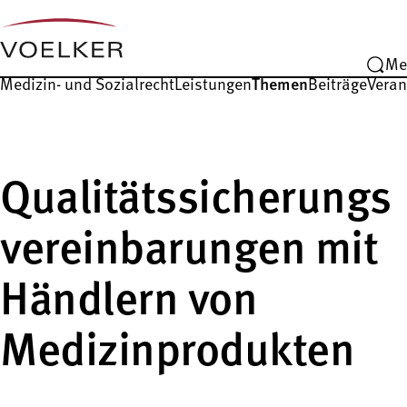
Me
Medizin- und Sozialrecht
Leistungen
Themen
Beiträge
Veran
Qualitätssicherungs
vereinbarungen mit
Händlern von
Medizinprodukten