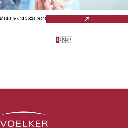
Medizin- und Sozialrecht
1
2
3
4
5