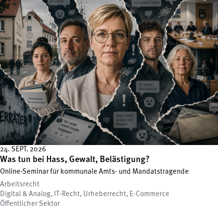
24. SEPT. 2026
Was tun bei Hass, Gewalt, Belästigung?
Online-Seminar für kommunale Amts- und Mandatstragende
Arbeitsrecht
Digital & Analog, IT-Recht, Urheberrecht, E-Commerce
Öffentlicher Sektor