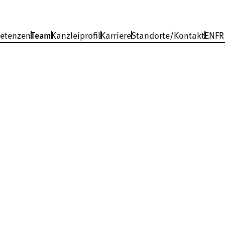
etenzen
Team
Kanzleiprofil
Karriere
Standorte/Kontakt
EN
FR