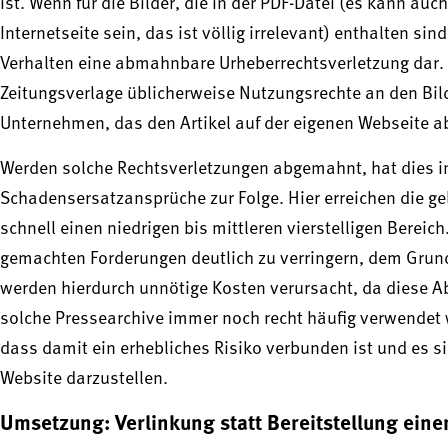
ist. Wenn für die Bilder, die in der PDF-Datei (es kann au
Internetseite sein, das ist völlig irrelevant) enthalten si
Verhalten eine abmahnbare Urheberrechtsverletzung dar. 
Zeitungsverlage üblicherweise Nutzungsrechte an den Bild
Unternehmen, das den Artikel auf der eigenen Webseite ab
Werden solche Rechtsverletzungen abgemahnt, hat dies in
Schadensersatzansprüche zur Folge. Hier erreichen die ge
schnell einen niedrigen bis mittleren vierstelligen Bereic
gemachten Forderungen deutlich zu verringern, dem Grunde
werden hierdurch unnötige Kosten verursacht, da diese 
solche Pressearchive immer noch recht häufig verwendet 
dass damit ein erhebliches Risiko verbunden ist und es si
Website darzustellen.
Umsetzung: Verlinkung statt Bereitstellung eine