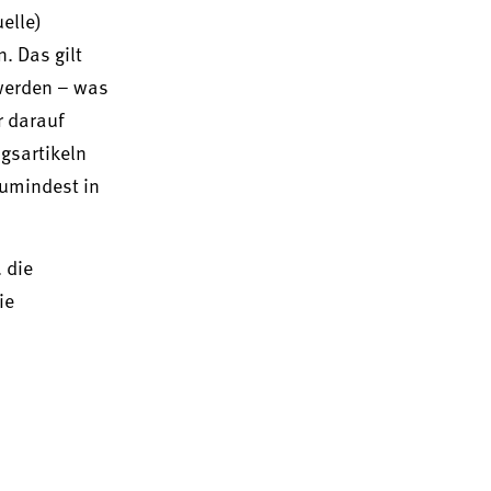
uelle)
. Das gilt
 werden – was
r darauf
ngsartikeln
zumindest in
 die
ie