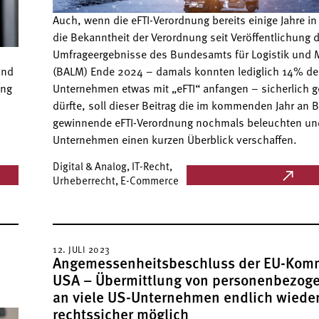
Auch, wenn die eFTI-Verordnung bereits einige Jahre in 
die Bekanntheit der Verordnung seit Veröffentlichung 
Umfrageergebnisse des Bundesamts für Logistik und M
und
(BALM) Ende 2024 – damals konnten lediglich 14% der
ung
Unternehmen etwas mit „eFTI“ anfangen – sicherlich g
dürfte, soll dieser Beitrag die im kommenden Jahr an
gewinnende eFTI-Verordnung nochmals beleuchten un
Unternehmen einen kurzen Überblick verschaffen.
Digital & Analog, IT-Recht,
Urheberrecht, E-Commerce
12. JULI 2023
Angemessenheitsbeschluss der EU-Komm
USA – Übermittlung von personenbezog
an viele US-Unternehmen endlich wiede
rechtssicher möglich