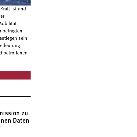
Kraft ist und
der
obilität
 befragten
estiegen sein
 Bedeutung
d betroffenen
ission zu
enen Daten
r