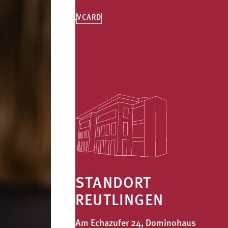
VCARD
STANDORT
REUTLINGEN
Am Echazufer 24, Dominohaus