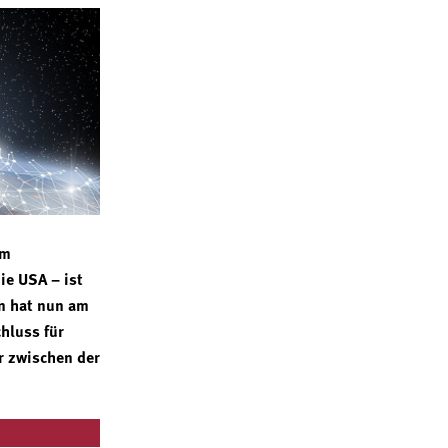
em
ie USA – ist
n hat nun am
hluss für
r zwischen der