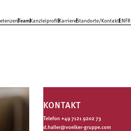
etenzen
Team
Kanzleiprofil
Karriere
Standorte/Kontakt
EN
FR
KONTAKT
Telefon
+49 7121 9202 73
d.haller@voelker-gruppe.com