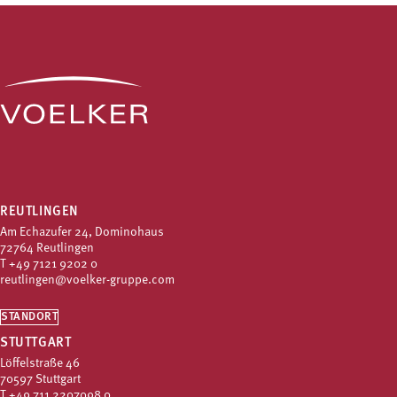
REUTLINGEN
Am Echazufer 24, Dominohaus
72764 Reutlingen
T
+49 7121 9202 0
reutlingen@voelker-gruppe.com
STANDORT
STUTTGART
Löffelstraße 46
70597 Stuttgart
T
+49 711 2207098 0