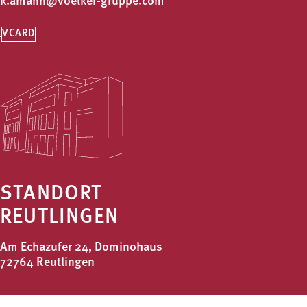
k.amann@voelker-gruppe.com
VCARD
STANDORT
REUTLINGEN
Am Echazufer 24, Dominohaus
72764 Reutlingen