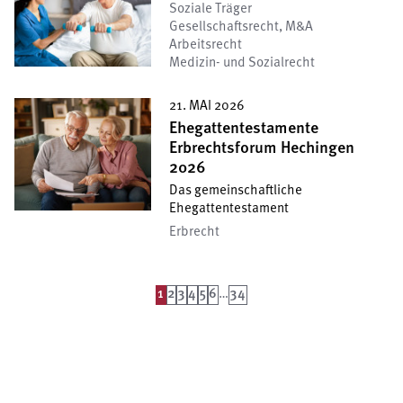
Soziale Träger
Gesellschafts­recht, M&A
Arbeitsrecht
Medizin- und Sozialrecht
21. MAI 2026
Ehegattentestamente
Erbrechtsforum Hechingen
2026
Das gemeinschaftliche
Ehegattentestament
Erbrecht
1
2
3
4
5
6
…
34