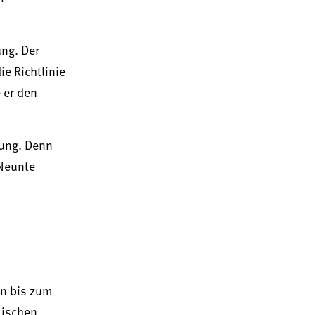
ung. Der
e Richtlinie
 er den
rung. Denn
„Neunte
en bis zum
äischen