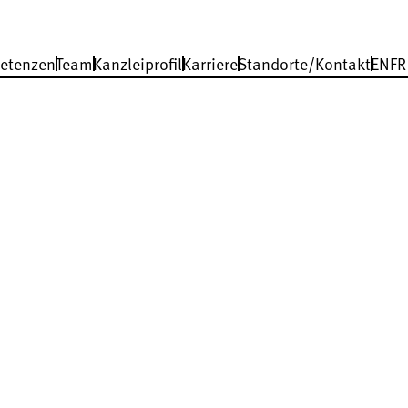
etenzen
Team
Kanzleiprofil
Karriere
Standorte/Kontakt
EN
FR