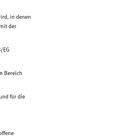
ird, in denen
mit der
8/EG
m Bereich
nd für die
offene