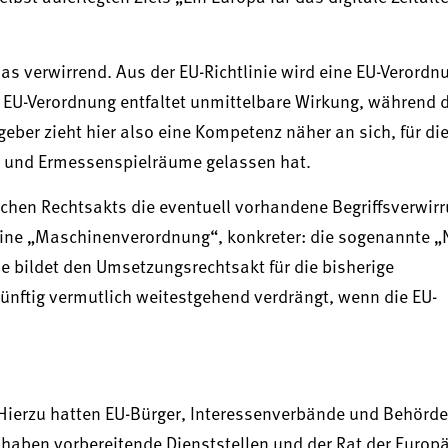
was verwirrend. Aus der EU-Richtlinie wird eine EU-Verordn
 EU-Verordnung entfaltet unmittelbare Wirkung, während di
ber zieht hier also eine Kompetenz näher an sich, für die
- und Ermessenspielräume gelassen hat.
schen Rechtsakts die eventuell vorhandene Begriffsverwir
 eine „Maschinenverordnung“, konkreter: die sogenannte 
e bildet den Umsetzungsrechtsakt für die bisherige
ünftig vermutlich weitestgehend verdrängt, wenn die EU-
 Hierzu hatten EU-Bürger, Interessenverbände und Behörd
 haben vorbereitende Dienststellen und der Rat der Europ