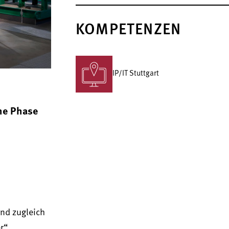
KOMPETENZEN
IP/IT Stuttgart
che Phase
nd zugleich
r“