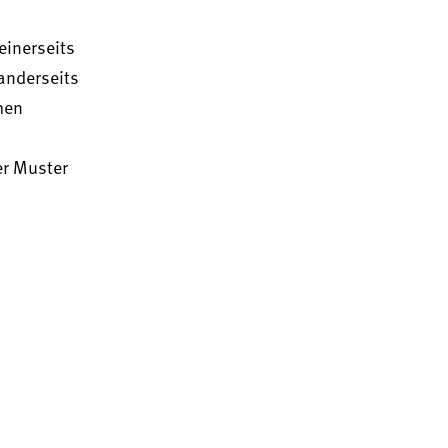
einerseits
anderseits
hen
er Muster