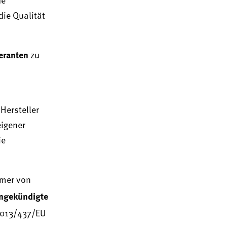
he
ie Qualität
eranten
zu
Hersteller
eigener
ie
hmer von
ngekündigte
 2013/437/EU