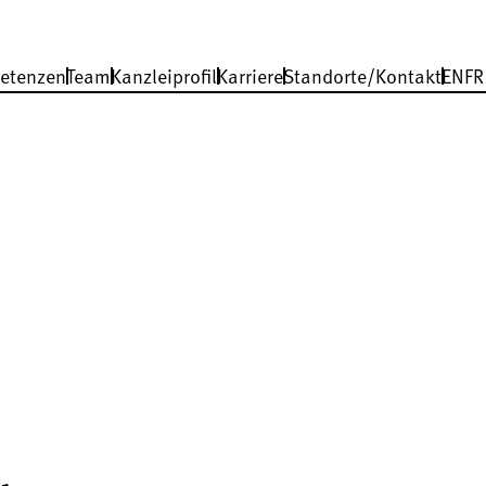
etenzen
Team
Kanzleiprofil
Karriere
Standorte/Kontakt
EN
FR