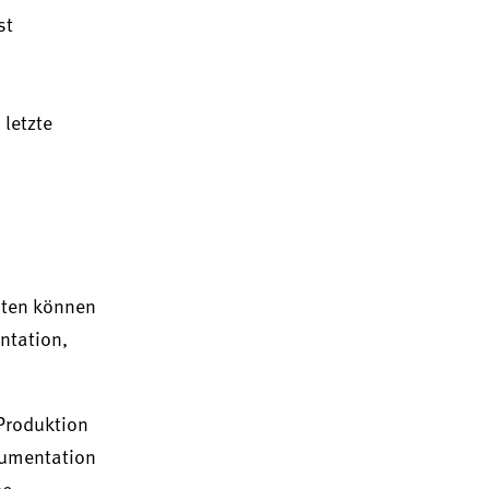
st
letzte
nten können
ntation,
Produktion
kumentation