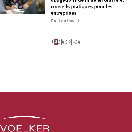
obligations de mise en œuvre et
conseils pratiques pour les
entreprises
Droit du travail
1
2
3
4
5
6
…
34