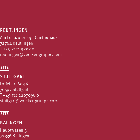
REUTLINGEN
Am Echazufer 24, Dominohaus
72764 Reutlingen
T
+49 7121 9202 0
reutlingen@voelker-gruppe.com
SITE
STUTTGART
Löffelstraße 46
70597 Stuttgart
T
+49 711 2207098 0
stuttgart@voelker-gruppe.com
SITE
BALINGEN
Hauptwasen 3
72336 Balingen