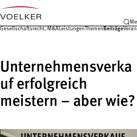
Me
Gesellschafts­recht, M&A
Leistungen
Themen
Beiträge
Veran
Unternehmensverka
uf erfolgreich
meistern – aber wie?