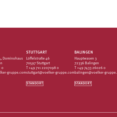
STUTTGART
BALINGEN
4, Dominohaus
Löffelstraße 46
Hauptwasen 3
en
70597 Stuttgart
72336 Balingen
 0
T
+49 711 2207098 0
T
+49 7433 26026 0
lker-gruppe.com
stuttgart@voelker-gruppe.com
balingen@voelker-gruppe
STANDORT
STANDORT