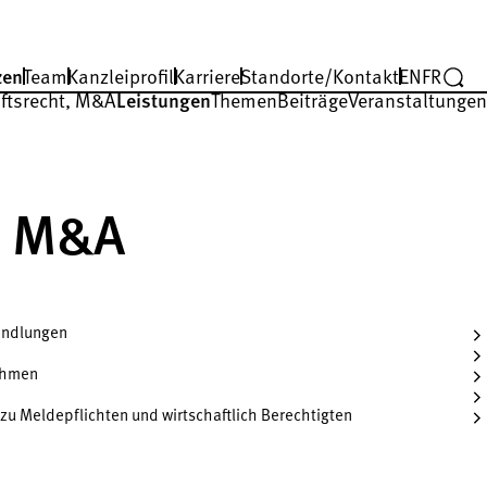
zen
Team
Kanzleiprofil
Karriere
Standorte/Kontakt
EN
FR
fts­recht, M&A
Leistungen
Themen
Beiträge
Veranstaltungen
t, M&A
andlungen
ehmen
zu Meldepflichten und wirtschaftlich Berechtigten