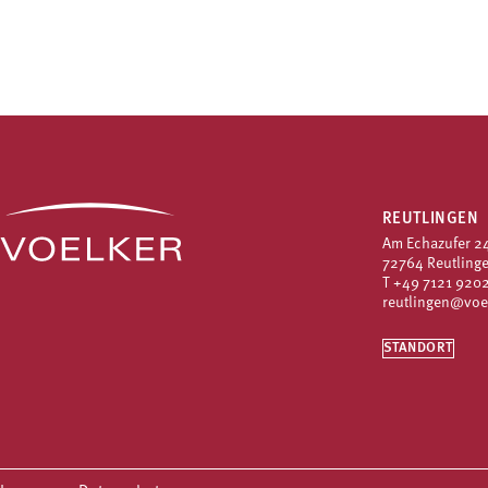
REUTLINGEN
Am Echazufer 2
72764 Reutling
T
+49 7121 9202
reutlingen@voe
STANDORT