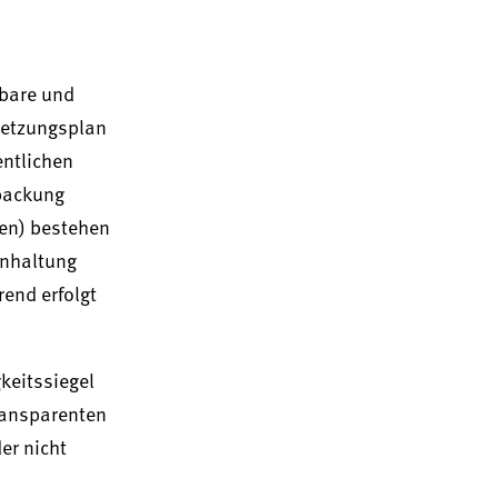
hbare und
setzungsplan
entlichen
rpackung
ten) bestehen
inhaltung
rend erfolgt
keitssiegel
transparenten
er nicht