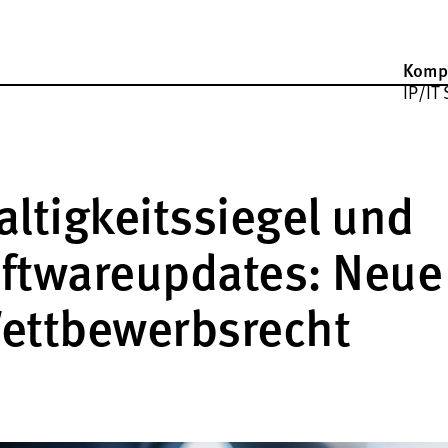
Komp
IP/IT 
ltigkeitssiegel und
ftwareupdates: Neue
ettbewerbsrecht