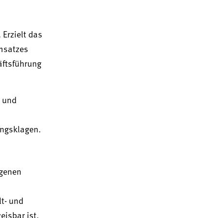
Erzielt das
umsatzes
äftsführung
r und
ungsklagen.
igenen
t- und
eisbar ist,