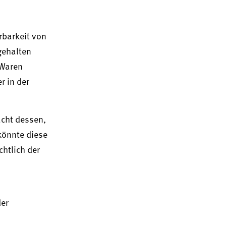
rbarkeit von
gehalten
 Waren
r in der
acht dessen,
könnte diese
htlich der
der