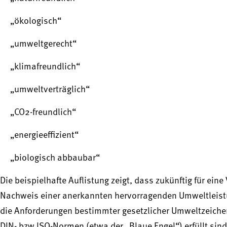
„ökologisch“
„umweltgerecht“
„klimafreundlich“
„umweltverträglich“
„CO2-freundlich“
„energieeffizient“
„biologisch abbaubar“
Die beispielhafte Auflistung zeigt, dass zukünftig für ei
Nachweis einer anerkannten hervorragenden Umweltleistun
die Anforderungen bestimmter gesetzlicher Umweltzeichen
DIN- bzw ISO-Normen (etwa der „Blaue Engel“) erfüllt sind