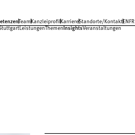
etenzen
Team
Kanzleiprofil
Karriere
Standorte/Kontakt
EN
FR
Stuttgart
Leistungen
Themen
Insights
Veranstaltungen