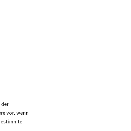
 der
ere vor, wenn
 bestimmte