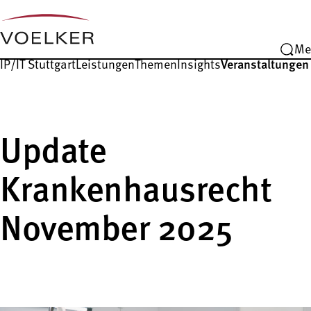
Me
IP/IT Stuttgart
Leistungen
Themen
Insights
Veranstaltungen
Update
Krankenhausrecht
November 2025