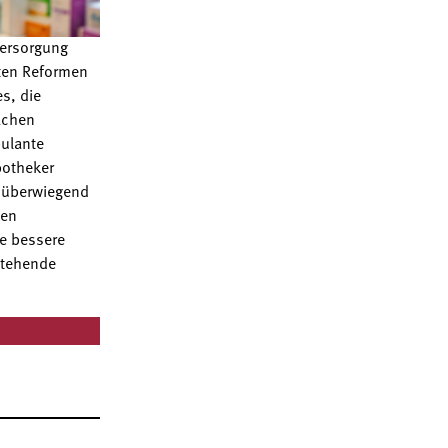
versorgung
ten Reformen
s, die
achen
bulante
potheker
g überwiegend
ten
ne bessere
stehende