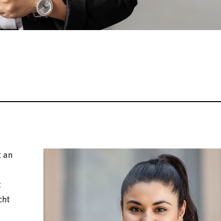
t an
t
cht