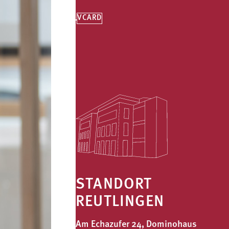
VCARD
STANDORT
REUTLINGEN
Am Echazufer 24, Dominohaus