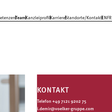
etenzen
Team
Kanzleiprofil
Karriere
Standorte/Kontakt
EN
FR
KONTAKT
Telefon
+49 7121 9202 75
i.demir@voelker-gruppe.com