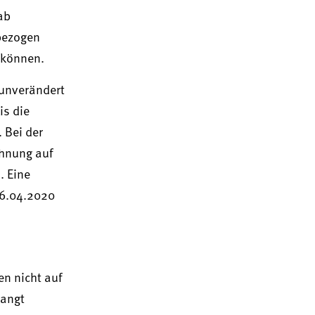
ab
nbezogen
 können.
 unverändert
is die
 Bei der
chnung auf
. Eine
06.04.2020
n nicht auf
langt