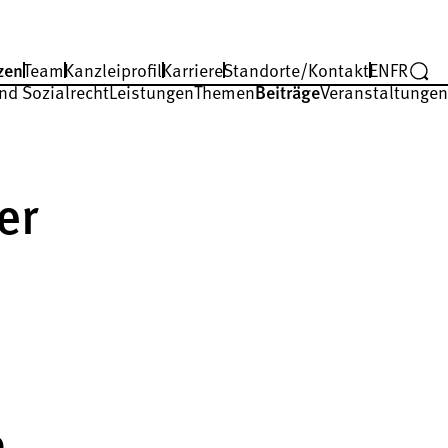
zen
Team
Kanzleiprofil
Karriere
Standorte/Kontakt
EN
FR
nd Sozialrecht
Leistungen
Themen
Beiträge
Veranstaltungen
er
9