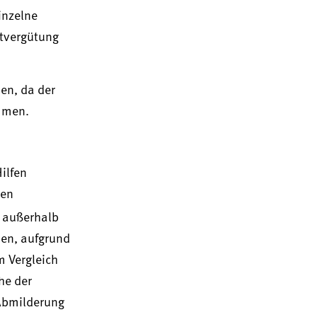
inzelne
mtvergütung
en, da der
mmen.
ilfen
den
 außerhalb
den, aufgrund
 Vergleich
he der
 Abmilderung