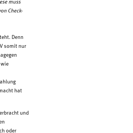
iese muss
von Check-
teht. Denn
KV somit nur
 dagegen
 wie
zahlung
emacht hat
erbracht und
en
ch oder