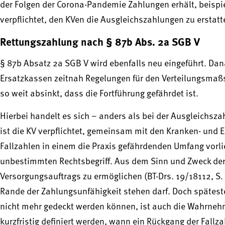
der Folgen der Corona-Pandemie Zahlungen erhält, beispi
verpflichtet, den KVen die Ausgleichszahlungen zu erstatt
Rettungszahlung nach § 87b Abs. 2a SGB V
§ 87b Absatz 2a SGB V wird ebenfalls neu eingeführt. D
Ersatzkassen zeitnah Regelungen für den Verteilungsmaßst
so weit absinkt, dass die Fortführung gefährdet ist.
Hierbei handelt es sich – anders als bei der Ausgleichsz
ist die KV verpflichtet, gemeinsam mit den Kranken- und
Fallzahlen in einem die Praxis gefährdenden Umfang vorlie
unbestimmten Rechtsbegriff. Aus dem Sinn und Zweck de
Versorgungsauftrags zu ermöglichen (BT-Drs. 19/18112, S.
Rande der Zahlungsunfähigkeit stehen darf. Doch späteste
nicht mehr gedeckt werden können, ist auch die Wahrneh
kurzfristig definiert werden, wann ein Rückgang der Fallz