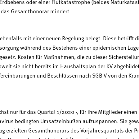
 Erdbebens oder einer Flutkatastrophe (beides Naturkatast
h das Gesamthonorar mindert.
benfalls mit einer neuen Regelung belegt. Diese betrifft d
Versorgung während des Bestehens einer epidemischen Lage
gesetz. Kosten für Maßnahmen, die zu dieser Sicherstellu
oweit sie nicht bereits im Haushaltsplan der KV abgebilde
n Vereinbarungen und Beschlüssen nach SGB V von den Kr
st nur für das Quartal 1/2020 -, für ihre Mitglieder einen
navirus bedingten Umsatzeinbußen aufzuspannen. Sie gew
ag erzielten Gesamthonorars des Vorjahresquartals der Pr