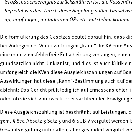
Großschadensereignis zurückzuführen ist, die Kassenärz
befristet werden. Durch diese Regelung sollen Umsatzve
up, Impfungen, ambulanten OPs etc. entstehen können.
Die Formulierung des Gesetzes deutet darauf hin, dass d
bei Vorliegen der Voraussetzungen „kann“ die KV eine Aus
eine ermessensfehlerfreie Entscheidung verlangen, einen
grundsätzlich nicht. Unklar ist, und dies ist auch Kritik e
umfangreich die KVen diese Ausgleichszahlungen auf Basi
Auswirkungen hat diese „Kann“-Bestimmung auch auf den g
ablehnt: Das Gericht prüft lediglich auf Ermessensfehle
oder, ob sie sich von zweck- oder sachfremden Erwägungen
Diese Ausgleichszahlung ist beschränkt auf Leistungen, 
gem. § 87a Absatz 3 Satz 5 und 6 SGB V vergütet werden 
Gesamtvergütung unterfallen, aber gesondert vergütet wer