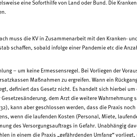
elsweise eine Soforthilfe von Land oder Bund. Die Kranke
en.
anach muss die KV in Zusammenarbeit mit den Kranken- un
ab schaffen, sobald infolge einer Pandemie etc die Anzah
ahlung – um keine Ermessensregel. Bei Vorliegen der Vora
 Ersatzkassen Maßnahmen zu ergreifen. Wann ein Rückgang
gt, definiert das Gesetz nicht. Es handelt sich hierbei um
r Gesetzesänderung, dem Arzt die weitere Wahrnehmung s
 32), kann aber geschlossen werden, dass die Praxis noch
ns, wenn die laufenden Kosten (Personal, Miete, laufende
mung des Versorgungsauftrags in Gefahr. Unabhängig dav
ahlen in einem die Praxis „gefährdenden Umfang“ vorliegt,