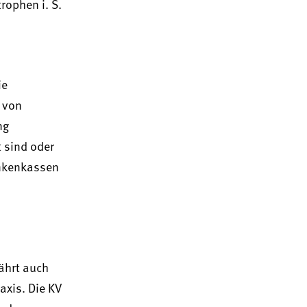
rophen i. S.
ie
 von
ng
t sind oder
ankenkassen
ährt auch
axis. Die KV