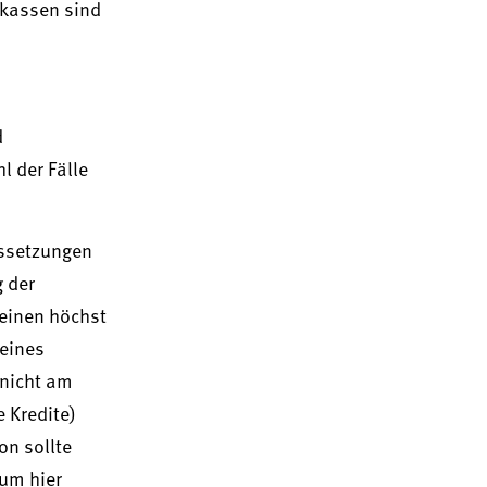
nkassen sind
d
l der Fälle
ussetzungen
 der
 einen höchst
eines
 nicht am
 Kredite)
on sollte
 um hier