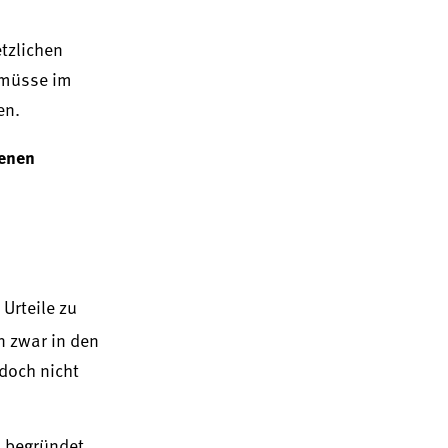
etzlichen
 müsse im
en.
senen
Urteile zu
 zwar in den
doch nicht
– begründet.