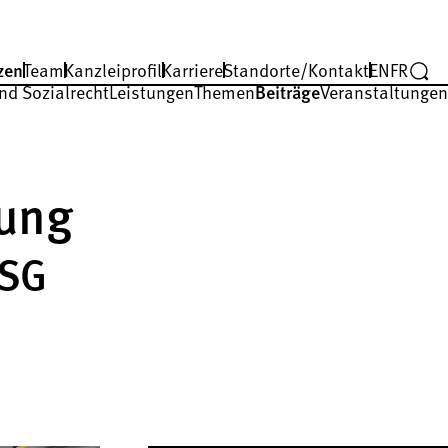
zen
Team
Kanzleiprofil
Karriere
Standorte/Kontakt
EN
FR
nd Sozialrecht
Leistungen
Themen
Beiträge
Veranstaltungen
dung
BSG