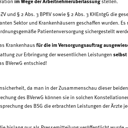
im Wege der Arbeitnehmerüberlassung
eration
stellen.
-ZV und § 2 Abs. 3 BPflV sowie § 2 Abs. 3 KHEntgG die ges
anten Sektor und Krankenhäusern geschaffen wurden. Es
ordnungsgemäße Patientenversorgung sichergestellt werd
für die im Versorgungsauftrag ausgewie
das Krankenhaus
selbst
attung zur Erbringung der wesentlichen Leistungen
das BVerwG entschied!
nsicherheit, da man in der Zusammenschau dieser beiden 
chung des BVerwG können sie in solchen Konstellationen
rechung des BSG die erbrachten Leistungen der Ärzte je
ie bislang nur als Pressemitteilung veröffentlicht wurde 