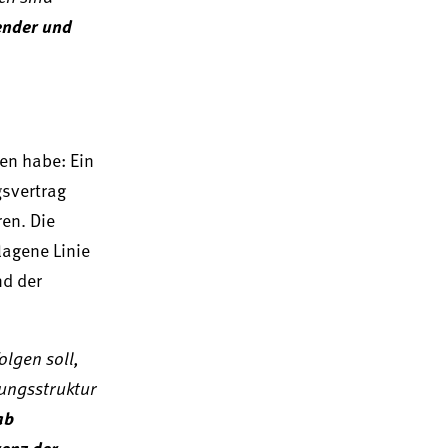
ender und
en habe: Ein
svertrag
en. Die
lagene Linie
nd der
olgen soll,
sungsstruktur
ab
enz der