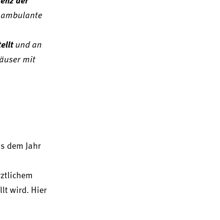
ne ambulante
ellt
und an
häuser mit
us dem Jahr
rztlichem
t wird. Hier