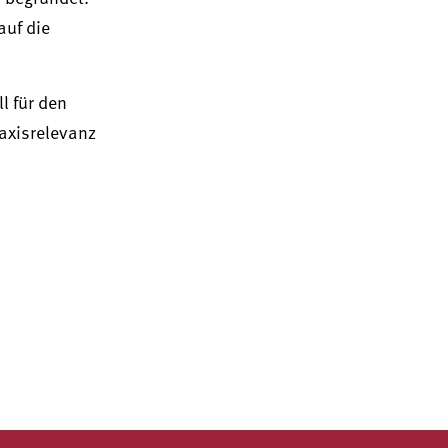
uf die
l für den
axisrelevanz