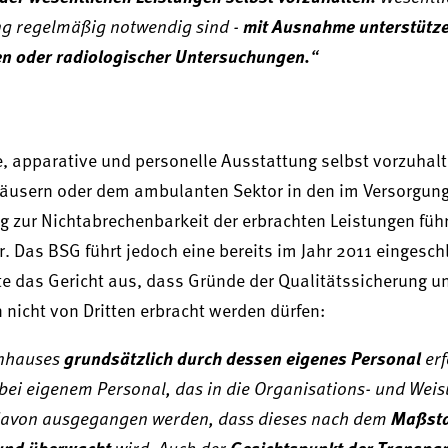
ung regelmäßig notwendig sind -
mit Ausnahme unterstütz
n oder radiologischer Untersuchungen.
“
, apparative und personelle Ausstattung selbst vorzuhalt
äusern oder dem ambulanten Sektor in den im Versorgung
zur Nichtabrechenbarkeit der erbrachten Leistungen führ
r. Das BSG führt jedoch eine bereits im Jahr 2011 eingesch
hrte das Gericht aus, dass Gründe der Qualitätssicherung u
nicht von Dritten erbracht werden dürfen:
enhauses
grundsätzlich durch dessen eigenes Personal
erf
 bei eigenem Personal, das in die Organisations- und Wei
 davon ausgegangen werden, dass dieses nach dem
Maßst
 und überwacht
wird. Auch der
Gesichtspunkt der Transpar