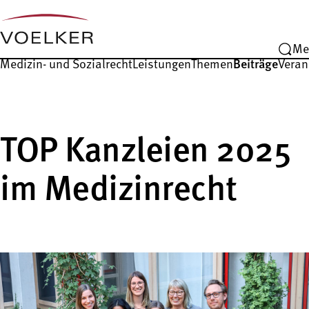
Me
Medizin- und Sozialrecht
Leistungen
Themen
Beiträge
Veran
TOP Kanzleien 2025
im Medizinrecht