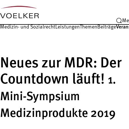
Me
Medizin- und Sozialrecht
Leistungen
Themen
Beiträge
Veran
Neues zur MDR: Der
Countdown läuft!
1.
Mini-Sympsium
Medizinprodukte 2019