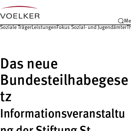
Me
Soziale Träger
Leistungen
Fokus Sozial- und Jugendämter
T
Das neue
Bundesteilhabegese
tz
Informationsveranstaltu