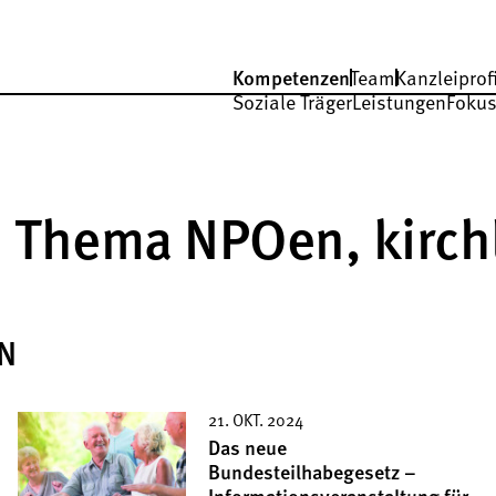
Kompetenzen
Team
Kanzleiprofi
Soziale Träger
Leistungen
Fokus
 Thema NPOen, kirchl
N
21. OKT. 2024
Das neue
Bundesteilhabegesetz –