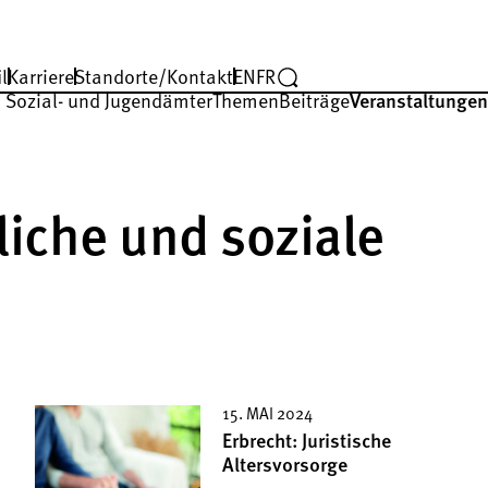
l
Karriere
Standorte/Kontakt
EN
FR
 Sozial- und Jugendämter
Themen
Beiträge
Veranstaltungen
iche und soziale
15. MAI 2024
Erbrecht: Juristische
Altersvorsorge