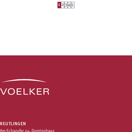
1
2
3
4
5
REUTLINGEN
Am Echazufer 24, Dominohaus