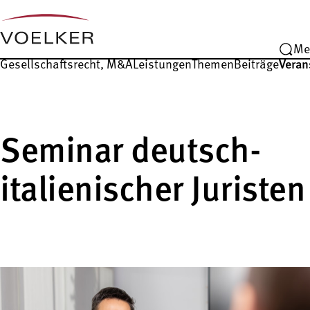
Me
Gesellschafts­recht, M&A
Leistungen
Themen
Beiträge
Veran
Seminar deutsch-
italienischer Juristen