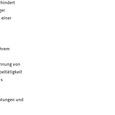
rhindert
ger
 einer
.
ihrem
ennung von
eltätigkeit
as
chtungen und