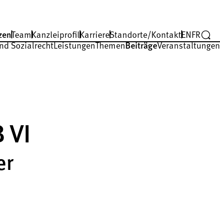
zen
Team
Kanzleiprofil
Karriere
Standorte/Kontakt
EN
FR
nd Sozialrecht
Leistungen
Themen
Beiträge
Veranstaltungen
 VI
er