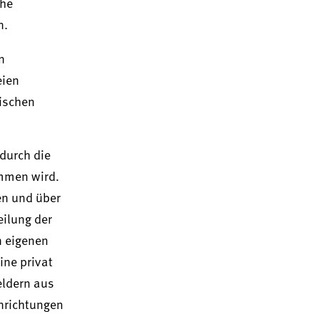
che
n.
n
eien
nischen
durch die
ommen wird.
en und über
eilung der
n eigenen
ine privat
eldern aus
inrichtungen