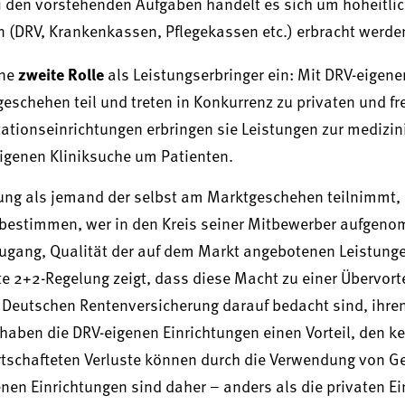
Bei den vorstehenden Aufgaben handelt es sich um hoheitli
rn (DRV, Krankenkassen, Pflegekassen etc.) erbracht werde
zweite Rolle
ine
als Leistungserbringer ein: Mit DRV-eigene
schehen teil und treten in Konkurrenz zu privaten und fr
itationseinrichtungen erbringen sie Leistungen zur medizi
eigenen Kliniksuche um Patienten.
ung als jemand der selbst am Marktgeschehen teilnimmt, 
 bestimmen, wer in den Kreis seiner Mitbewerber aufgen
zugang, Qualität der auf dem Markt angebotenen Leistung
e 2+2-Regelung zeigt, dass diese Macht zu einer Übervort
r Deutschen Rentenversicherung darauf bedacht sind, ihre
aben die DRV-eigenen Einrichtungen einen Vorteil, den ke
irtschafteten Verluste können durch die Verwendung von G
nen Einrichtungen sind daher – anders als die privaten E