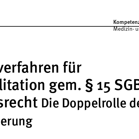
Kompeten
Medizin- u
erfahren für
itation gem. § 15 SGB
srecht
Die Doppelrolle d
herung