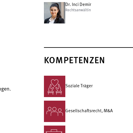
Dr. Inci Demir
Rechtsanwältin
KOMPETENZEN
Soziale Träger
ngen.
Gesellschafts­recht, M&A