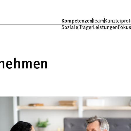
Kompetenzen
Team
Kanzleiprofi
Soziale Träger
Leistungen
Fokus
rnehmen