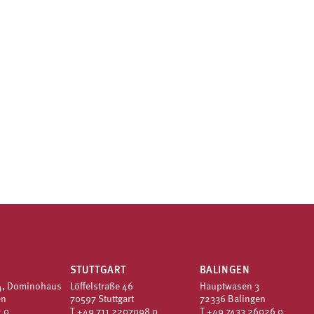
STUTTGART
BALINGEN
4, Dominohaus
Löffelstraße 46
Hauptwasen 3
en
70597 Stuttgart
72336 Balingen
 0
T
+49 711 2207098 0
T
+49 7433 26026 0