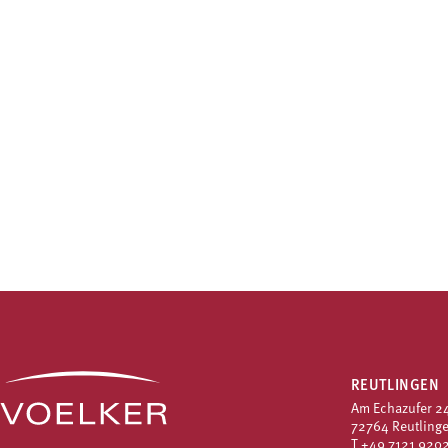
REUTLINGEN
Am Echazufer 2
72764 Reutling
T
+49 7121 9202