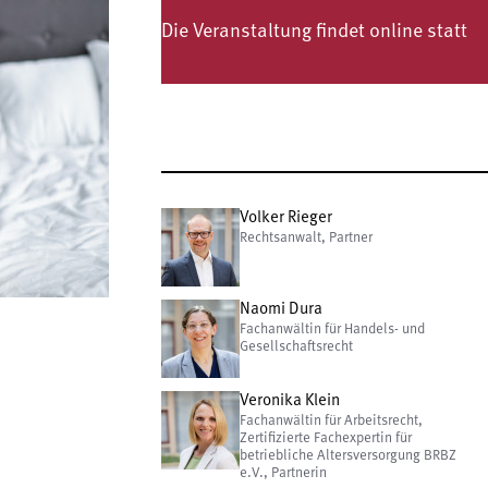
Die Veranstaltung findet online statt
Volker Rieger
Rechtsanwalt, Partner
Naomi Dura
Fachanwältin für Handels- und
Gesellschaftsrecht
Veronika Klein
Fachanwältin für Arbeitsrecht,
Zertifizierte Fachexpertin für
betriebliche Altersversorgung BRBZ
e.V., Partnerin