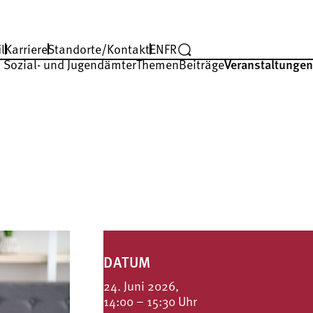
l
Karriere
Standorte/Kontakt
EN
FR
 Sozial- und Jugendämter
Themen
Beiträge
Veranstaltungen
DATUM
24. Juni 2026,
14:00 – 15:30 Uhr